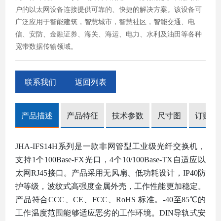
户的以太网设备连接提供可靠的、快捷的解决方案。该设备可
广泛应用于智能建筑，智慧城市，智慧社区，智能交通、电
信、安防、金融证券、海关、海运、电力、水利及油田等各种
宽带数据传输领域。
联系我们
返回列表
产品描述
产品特征
技术参数
尺寸图
订购信
JHA-I
FS14H系列
是一款非网管型工业
级光纤交换机，
支持
1个100Base-FX光口，4个10/100Base-TX自适应以
太网RJ45接口
。
产品采用无风扇
、
低功耗设计
，
IP4
0防
护等级
，
波纹式高强度
金属
外壳，
工作性能更加稳定
。
产品符合
CCC、
CE
、
FCC
、
RoHS
标准。
-
4
0
至
8
5℃的
工作温度范围能够适应恶劣的工作环境。
DIN导轨式安