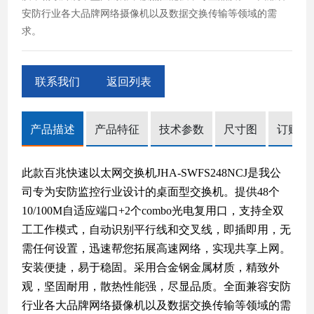
安防行业各大品牌网络摄像机以及数据交换传输等领域的需
求。
联系我们
返回列表
产品描述
产品特征
技术参数
尺寸图
订购信
此款
百兆快速以太网交换机
JHA-SWFS248NCJ
是
我公
司
专为
安防
监控
行业
设计的桌面型交换机。提供
48
个
10/100M自适应端口
+2个
combo光电复用口
，
支持
全双
工
工作模式
，自动识别平行线和交叉线，即插即用，无
需任何设置，迅速帮您拓展高速网络，实现共享上网。
安装
便捷
，易于稳固。采用
合金钢金属材质，
精致外
观，
坚固耐用，散热性能强，
尽显
品质
。全面兼容
安防
行业各大品牌
网络摄像机
以及数据交换传输
等
领域的需