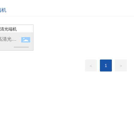
端机
高清光端
1
<
>